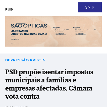
CONTACTO
NEWSLETTER
ASSINATURA
LOGIN
SAIR
PUB
PSD propõe isentar impostos municipais a famílias e empresas
afectadas. Câmara vota contra
DEPRESSÃO KRISTIN
PSD propõe isentar impostos
municipais a famílias e
empresas afectadas. Câmara
vota contra