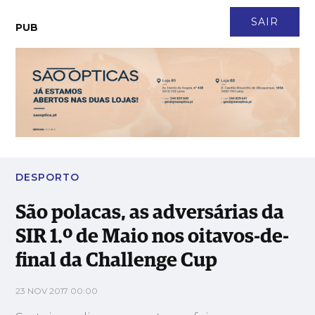
CONTACTO
NEWSLETTER
ASSINATURA
LOGIN
SAIR
PUB
São polacas, as adversárias da SIR 1.º de Maio nos oitavos-de-
final da Challenge Cup
DESPORTO
São polacas, as adversárias da
SIR 1.º de Maio nos oitavos-de-
final da Challenge Cup
23 NOV 2017 00:00