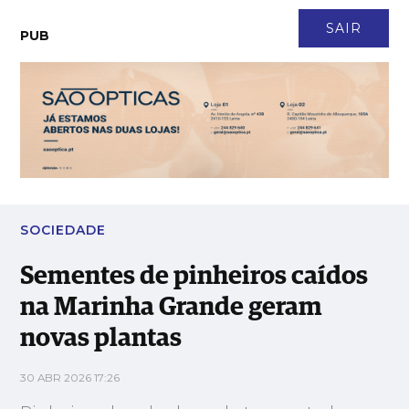
CONTACTO
NEWSLETTER
ASSINATURA
LOGIN
SAIR
PUB
Sementes de pinheiros caídos na Marinha Grande geram novas
plantas
SOCIEDADE
Sementes de pinheiros caídos
na Marinha Grande geram
novas plantas
30 ABR 2026 17:26