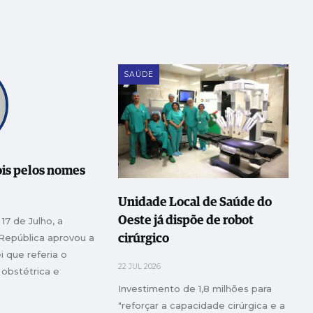
SAÚDE
is pelos nomes
Unidade Local de Saúde do
Oeste já dispõe de robot
17 de Julho, a
República aprovou a
cirúrgico
i que referia o
22 JUL 2026
 obstétrica e
a os profissionais
Investimento de 1,8 milhões para
 práticas não
"reforçar a capacidade cirúrgica e a