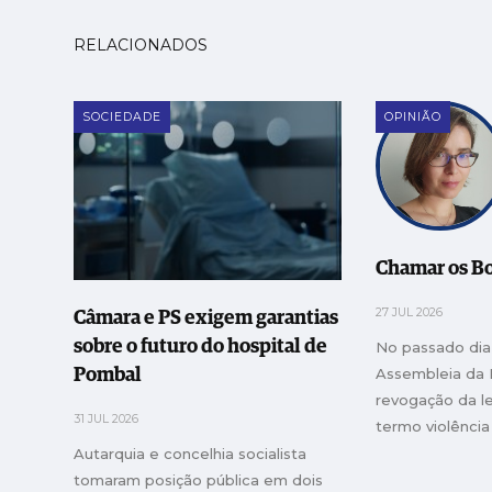
RELACIONADOS
SOCIEDADE
OPINIÃO
Chamar os Bo
27 JUL 2026
Câmara e PS exigem garantias
sobre o futuro do hospital de
No passado dia 
Assembleia da 
Pombal
revogação da le
31 JUL 2026
termo violência
responsabilizav
Autarquia e concelhia socialista
que exercessem
tomaram posição pública em dois