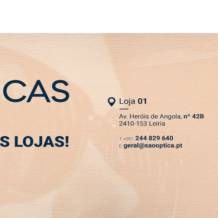
SLETTER
24. Leiria está preparada para o Inverno
MIA
DESPORTO
VIVER
OPINIÃO
CLASSIFICADOS
PODCASTS
ência e ligue 808242424.
ara o Inverno