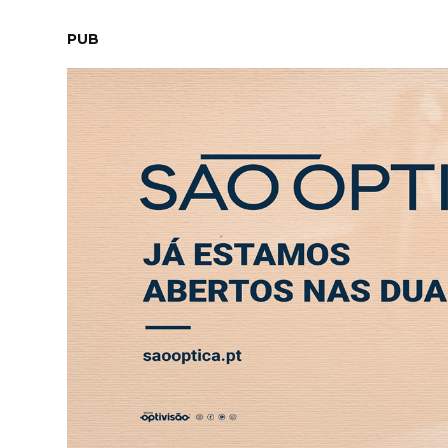
SÁBADO, 8 AGOSTO 2026
LEITORES
CONTACTO
NEW
PUB
Vacine-se, não vá à urgência e ligue 8082424
ABERTURA
ENTREVISTA
SOCIEDADE
SAÚDE
ECONO
SAÚDE
Vacine-se, não vá à urg
Leiria está preparada p
5 OUT 2024 18:30