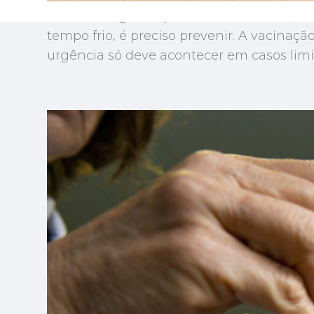
Para evitar graves problemas de saúde, sob
tempo frio, é preciso prevenir. A vacinaçã
urgência só deve acontecer em casos limi