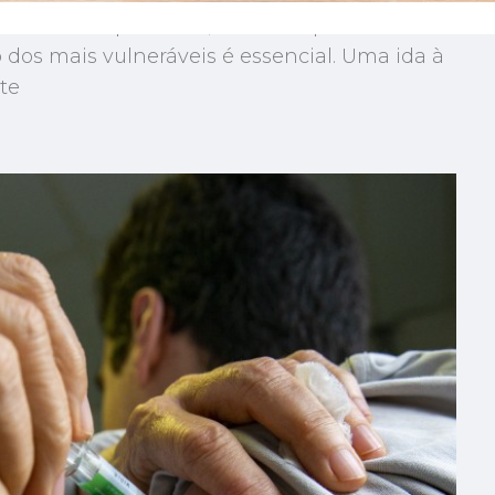
retudo respiratórios, os mais típicos do
o dos mais vulneráveis é essencial. Uma ida à
te