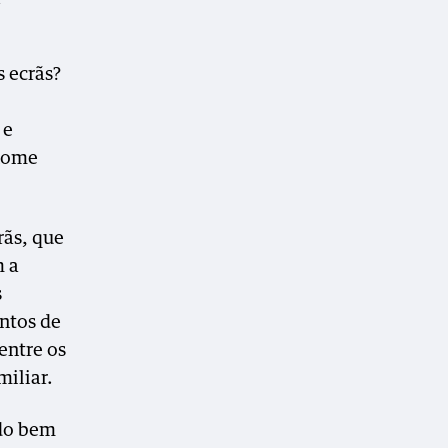
s ecrãs?
 e
 nome
rãs, que
m a
s
entos de
entre os
miliar.
ndo bem