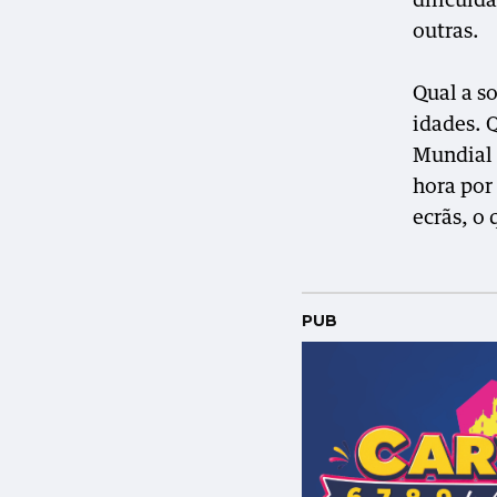
dificulda
outras.
Qual a s
idades. 
Mundial 
hora por
ecrãs, o 
PUB