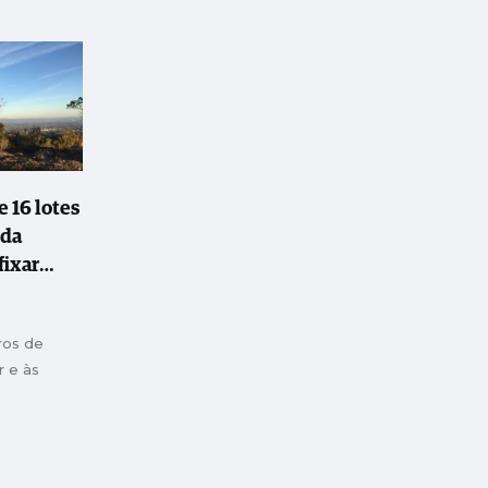
 16 lotes
 da
fixar
ros de
r e às