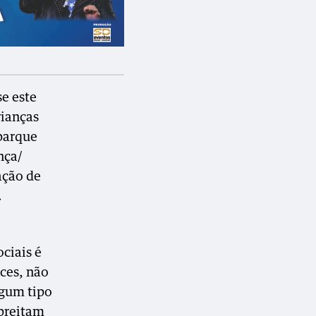
se este
rianças
 parque
nça/
ação de
.
ciais é
ces, não
lgum tipo
spreitam