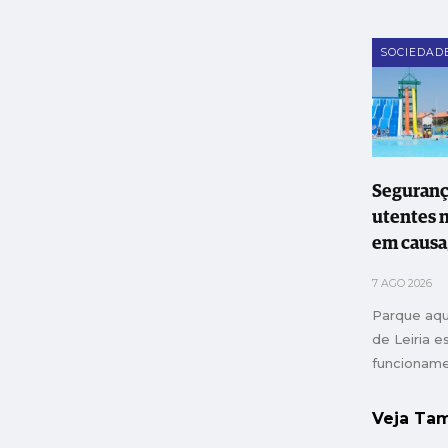
SOCIEDAD
Seguranç
utentes 
em causa
Maripar
7 AGO 2026
Parque aqu
de Leiria 
funcionam
Veja T