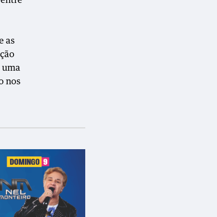
 entre
e as
ação
s uma
o nos