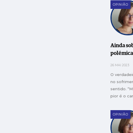
OPINIÃO
Ainda sob
polémica
26 MAI 2023
O verdadei
no sofrime
sentido. “Mo
pior é o c
fazemos at
OPINIÃO