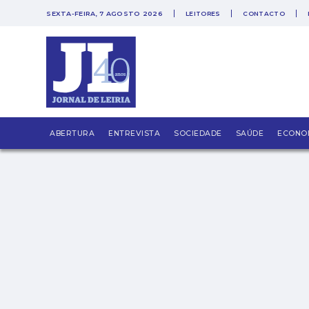
SEXTA-FEIRA, 7 AGOSTO 2026
LEITORES
CONTACTO
PUB
Agarrados aos ecrãs
ABERTURA
ENTREVISTA
SOCIEDADE
SAÚDE
ECONO