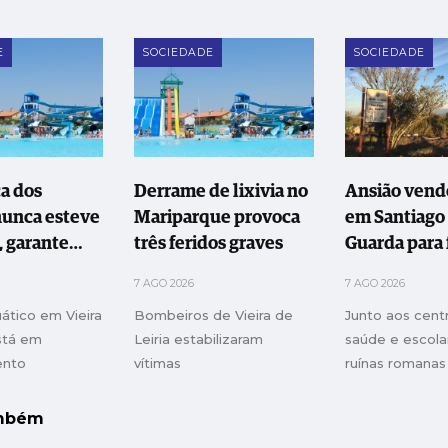
E
SOCIEDADE
SOCIEDADE
a dos
Derrame de lixivia no
Ansião vende
nunca esteve
Mariparque provoca
em Santiago
, garante
três feridos graves
Guarda para 
que
famílias
7 AGO 2026
7 AGO 2026
ático em Vieira
Bombeiros de Vieira de
Junto aos cent
está em
Leiria estabilizaram
saúde e escola
ento
vítimas
ruínas romanas
ambém