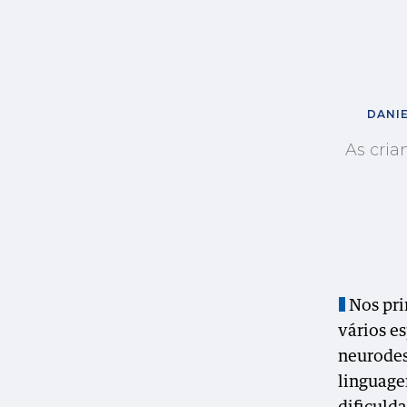
DANIE
As cria
Nos pri
vários es
neurodes
linguage