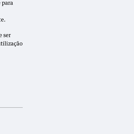
e para
te.
e ser
tilização