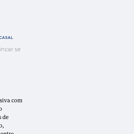
 CASAL
incar se
isiva com
o
s de
o,