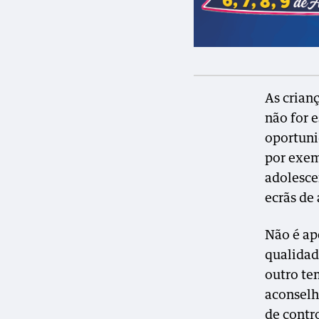
As crian
não for 
oportuni
por exem
adolesce
ecrãs de
Não é ap
qualidad
outro te
aconselh
de contr