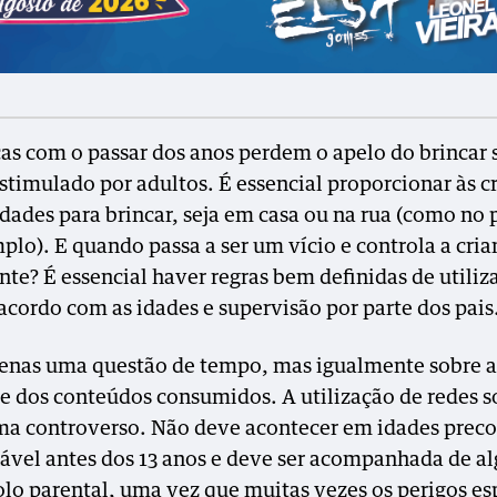
ças com o passar dos anos perdem o apelo do brincar 
estimulado por adultos. É essencial proporcionar às c
dades para brincar, seja em casa ou na rua (como no
plo). E quando passa a ser um vício e controla a cria
nte? É essencial haver regras bem definidas de utiliz
 acordo com as idades e supervisão por parte dos pais
enas uma questão de tempo, mas igualmente sobre a
e dos conteúdos consumidos. A utilização de redes so
ma controverso. Não deve acontecer em idades preco
ável antes dos 13 anos e deve ser acompanhada de a
olo parental, uma vez que muitas vezes os perigos e