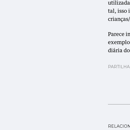
utilizad
tal, isso
crianças
Parece i
exemplos
diária d
PARTILH
RELACIO