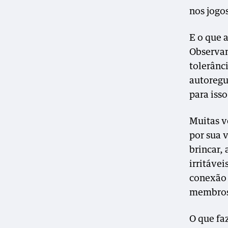
nos jogo
E o que 
Observam
tolerânc
autoregu
para iss
Muitas v
por sua v
brincar, 
irritáve
conexão 
membros 
O que fa