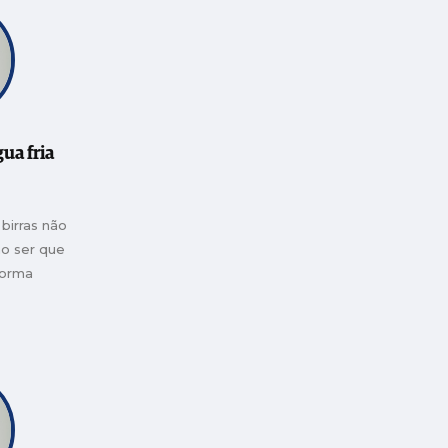
ua fria
birras não
ão ser que
forma