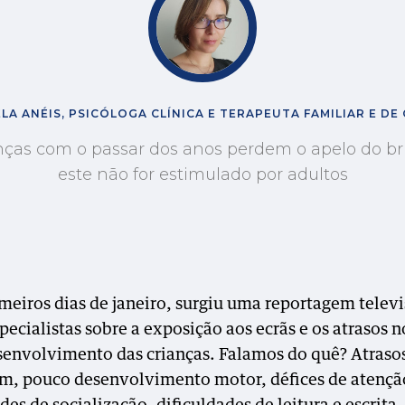
LA ANÉIS, PSICÓLOGA CLÍNICA E TERAPEUTA FAMILIAR E DE
nças com o passar dos anos perdem o apelo do br
este não for estimulado por adultos
meiros dias de janeiro, surgiu uma reportagem telev
pecialistas sobre a exposição aos ecrãs e os atrasos n
envolvimento das crianças. Falamos do quê? Atraso
m, pouco desenvolvimento motor, défices de atençã