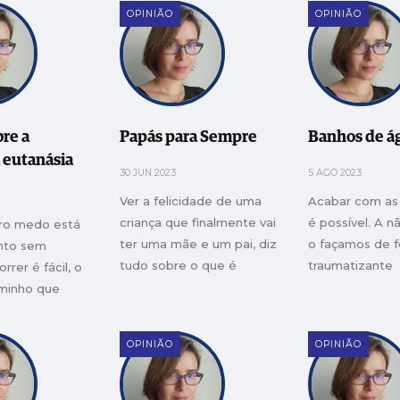
OPINIÃO
OPINIÃO
re a
Papás para Sempre
Banhos de ág
 eutanásia
30 JUN 2023
5 AGO 2023
Ver a felicidade de uma
Acabar com as 
criança que finalmente vai
é possível. A n
ro medo está
ter uma mãe e um pai, diz
o façamos de 
nto sem
tudo sobre o que é
traumatizante
rrer é fácil, o
realmente importante
aminho que
é lá chegar”
OPINIÃO
OPINIÃO