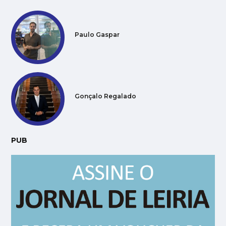
Paulo Gaspar
Gonçalo Regalado
PUB