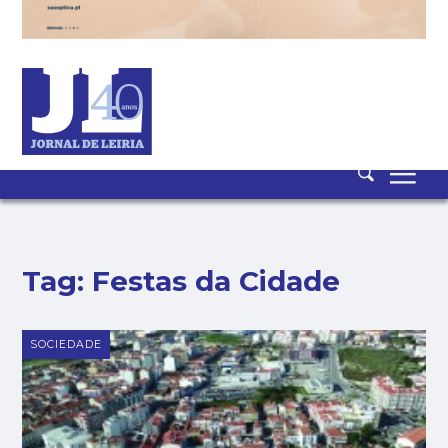
CONTACTO
NEWSLETTER
ASSINATURA
LOGIN
SAIR
PUB
Tag:
Festas da Cidade
SOCIEDADE