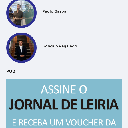
Paulo Gaspar
Gonçalo Regalado
PUB