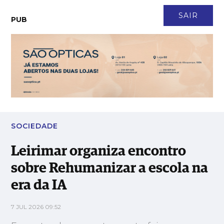
CONTACTO
NEWSLETTER
ASSINATURA
LOGIN
SAIR
PUB
Leirimar organiza encontro sobre Rehumanizar a escola na era
da IA
SOCIEDADE
Leirimar organiza encontro
sobre Rehumanizar a escola na
era da IA
7 JUL 2026 09:52