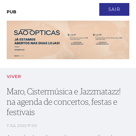
CONTACTO
NEWSLETTER
ASSINATURA
LOGIN
SAIR
PUB
Maro, Cistermúsica e Jazzmatazz! na agenda de concertos,
festas e festivais
VIVER
Maro, Cistermúsica e Jazzmatazz!
na agenda de concertos, festas e
festivais
7 JUL 2022 17:00