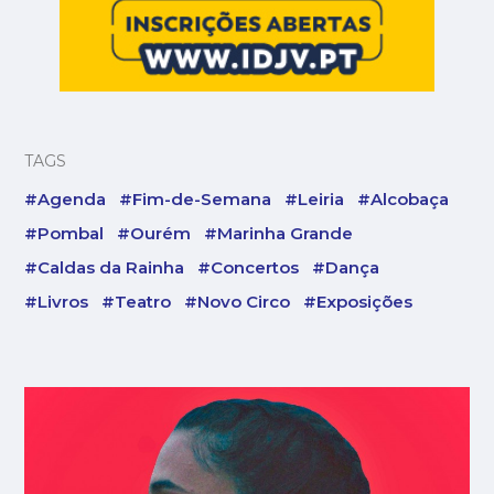
TAGS
#Agenda
#Fim-de-Semana
#Leiria
#Alcobaça
#Pombal
#Ourém
#Marinha Grande
#Caldas da Rainha
#Concertos
#Dança
#Livros
#Teatro
#Novo Circo
#Exposições