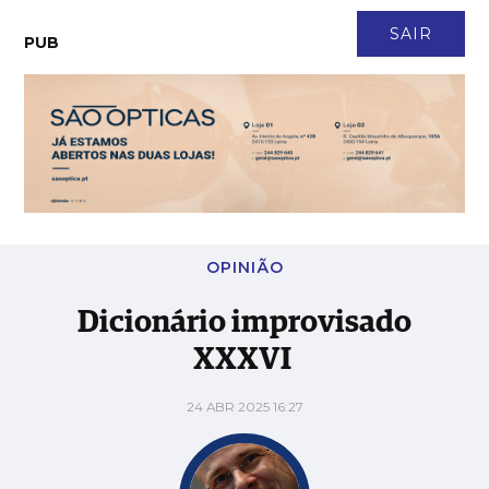
CONTACTO
NEWSLETTER
ASSINATURA
LOGIN
SAIR
PUB
Dicionário improvisado XXXVI
OPINIÃO
Dicionário improvisado
XXXVI
24 ABR 2025 16:27