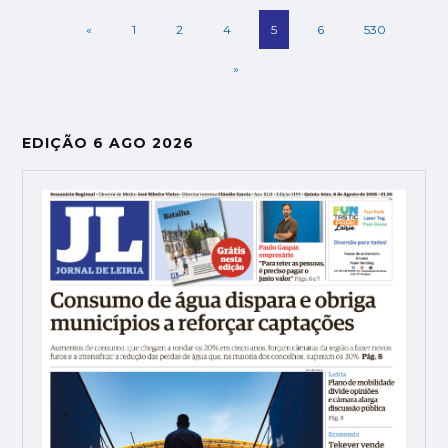
«
1
2
4
5
6
530
»
EDIÇÃO 6 AGO 2026