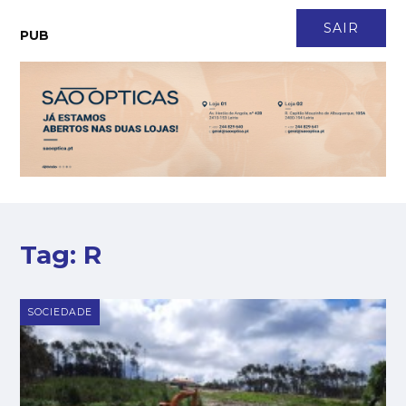
CONTACTO
NEWSLETTER
ASSINATURA
LOGIN
SAIR
PUB
Tag:
R
SOCIEDADE