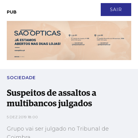
CONTACTO
NEWSLETTER
ASSINATURA
LOGIN
SAIR
PUB
Suspeitos de assaltos a multibancos julgados
SOCIEDADE
Suspeitos de assaltos a
multibancos julgados
5 DEZ 2019 18:00
Grupo vai ser julgado no Tribunal de
Coimbra.