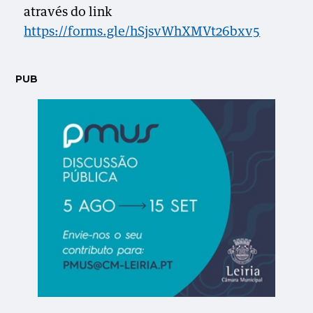
através do link
https://forms.gle/hSjsvWhXMVt26bxv5
PUB