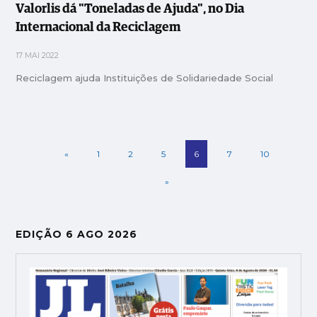
Valorlis dá "Toneladas de Ajuda", no Dia
Internacional da Reciclagem
17 MAI 2022
Reciclagem ajuda Instituições de Solidariedade Social
«
1
2
5
6
7
10
»
EDIÇÃO 6 AGO 2026