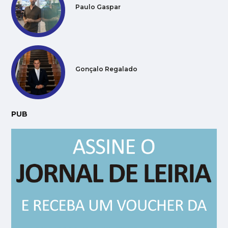
Paulo Gaspar
Gonçalo Regalado
PUB