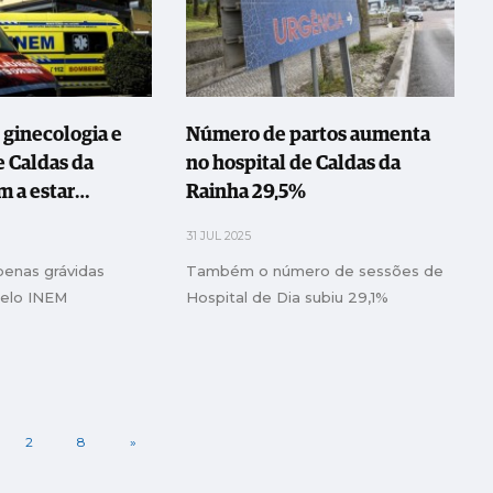
 ginecologia e
Número de partos aumenta
e Caldas da
no hospital de Caldas da
m a estar
Rainha 29,5%
31 JUL 2025
penas grávidas
Também o número de sessões de
pelo INEM
Hospital de Dia subiu 29,1%
2
8
»