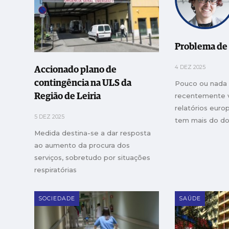
Problema de
4 DEZ 2025
Accionado plano de
contingência na ULS da
Pouco ou nada s
recentemente 
Região de Leiria
relatórios euro
5 DEZ 2025
tem mais do do
urgências que 
Medida destina-se a dar resposta
Europa
ao aumento da procura dos
serviços, sobretudo por situações
respiratórias
SOCIEDADE
SAÚDE