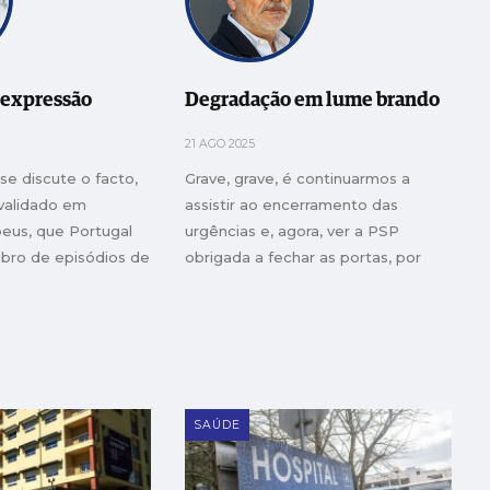
 expressão
Degradação em lume brando
21 AGO 2025
e discute o facto,
Grave, grave, é continuarmos a
validado em
assistir ao encerramento das
peus, que Portugal
urgências e, agora, ver a PSP
bro de episódios de
obrigada a fechar as portas, por
os demais países da
falta de efectivos
SAÚDE