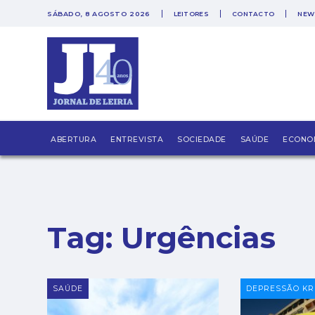
SÁBADO, 8 AGOSTO 2026
LEITORES
CONTACTO
NEW
PUB
ABERTURA
ENTREVISTA
SOCIEDADE
SAÚDE
ECONO
Tag:
Urgências
SAÚDE
DEPRESSÃO KR