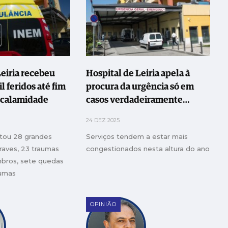
Leiria recebeu
Hospital de Leiria apela à
l feridos até fim
procura da urgência só em
 calamidade
casos verdadeiramente
urgentes
24 DEZ 2025
stou 28 grandes
Serviços tendem a estar mais
raves, 23 traumas
congestionados nesta altura do ano
bros, sete quedas
aumas
as graves ou muito
OPINIÃO