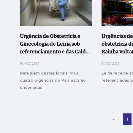
Urgência de Obstetrícia e
Urgências de
Ginecologia de Leiria sob
obstetrícia d
referenciamento e das Caldas
Rainha volta
da Rainha encerrada
fechadas
14 AGO 2025
9 AGO 2025
Para além destes locais, mais
Leiria recebe a
quatro urgências no País estarão
referenciadas 
encerradas
«
1