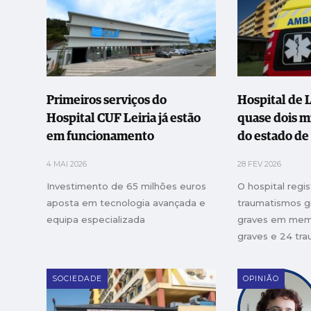
Primeiros serviços do
Hospital de 
Hospital CUF Leiria já estão
quase dois mi
em funcionamento
do estado de
4 MAI 2026
28 FEV 2026
Investimento de 65 milhões euros
O hospital regi
aposta em tecnologia avançada e
traumatismos g
equipa especializada
graves em mem
graves e 24 tr
cranioencefálic
graves
SOCIEDADE
OPINIÃO