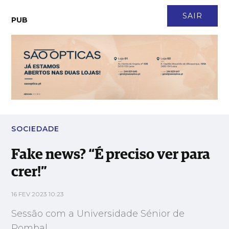
CONTACTO
NEWSLETTER
ASSINATURA
LOGIN
SAIR
PUB
Fake news? “É preciso ver para crer!”
SOCIEDADE
Fake news? “É preciso ver para
crer!”
16 FEV 2023 10:23
Sessão com a Universidade Sénior de
Pombal