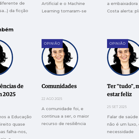
diferente de
Artificial e o Machine
a embaixadora
sa…) da ficção
Learning tornaram-se
Costa alerta: p
a Leiria não
aliados decisivos
climáticos fica
a ira da Kristin
e o calor mata
ambém
io ano…), que
ltou a todos
OPINIÃO
OPINIÃO
istência-outra:
as pulsões dos
do lugar
 num paciente-
onstruído
de vida. A minha
ências de
Comunidades
Ter “tudo”, 
rte da palavra e
m 2025
estar feliz
22 AGO 2025
ção.
25 SET 2025
A comunidade foi, e
continua a ser, o maior
mos a Educação
Falar de saúde
recurso de resiliência
reito quase
não é um luxo,
mas falha-nos,
necessidade