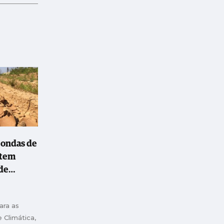
s ondas de
 tem
de
azer
ara as
e Climática,