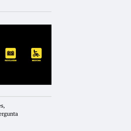
s,
pergunta