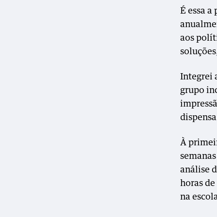
É essa a
anualmen
aos polít
soluções
Integrei
grupo inc
impressã
dispensa
À primei
semanas 
análise 
horas de
na escol