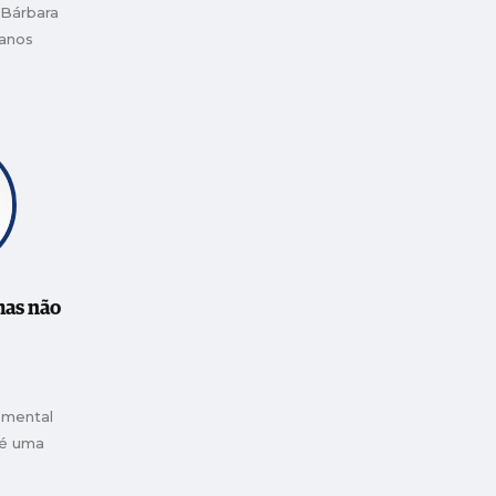
 Bárbara
lanos
m no papel
 na Europa
mas não
 mental
 é uma