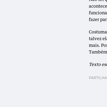
acontec
funciona
fazer par
Costumam
talvez e
mais. Po
Também s
Texto es
PARTILH