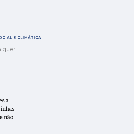
CIAL E CLIMÁTICA
alquer
es a
rinhas
e não