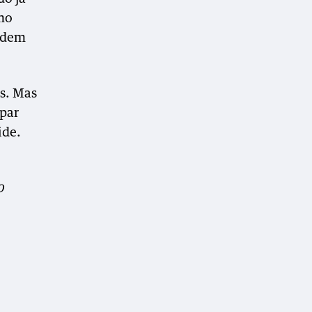
mo
podem
s. Mas
ipar
ide.
0