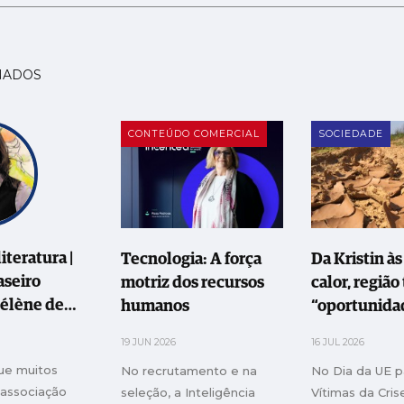
NADOS
CONTEÚDO COMERCIAL
SOCIEDADE
iteratura |
Tecnologia: A força
Da Kristin à
aseiro
motriz dos recursos
calor, região
Hélène de
humanos
“oportunida
 Os anos de
incrível de f
19 JUN 2026
16 JUL 2026
 Ou a escrita
melhor”
ue muitos
No recrutamento e na
No Dia da UE p
obre as
 associação
seleção, a Inteligência
Vítimas da Cris
da vida…