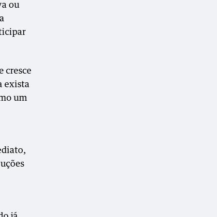
va ou
 a
ticipar
e cresce
a exista
como um
ediato,
luções
do já