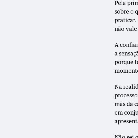
Pela pri
sobre o 
praticar
não vale
A confian
a sensaç
porque f
momento
Na reali
processo
mas da c
em conju
apresent
Não sei 