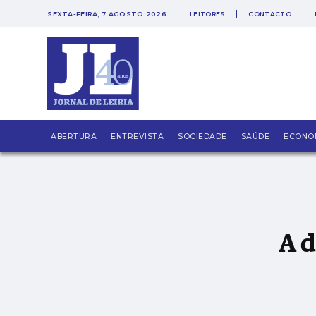
SEXTA-FEIRA, 7 AGOSTO 2026
LEITORES
CONTACTO
A democracia aprende-se fazendo
ABERTURA
ENTREVISTA
SOCIEDADE
SAÚDE
ECONO
A 