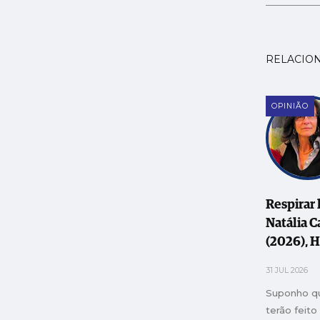
RELACIO
OPINIÃO
Respirar l
Natália C
(2026), 
Beauvoir.
31 JUL 2026
Portugal.
Suponho q
austera s
terão feito
pulsões 