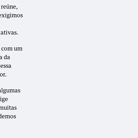
 reúne,
 exigimos
lativas.
i, com um
a da
 essa
or.
 algumas
ige
 muitas
ndemos