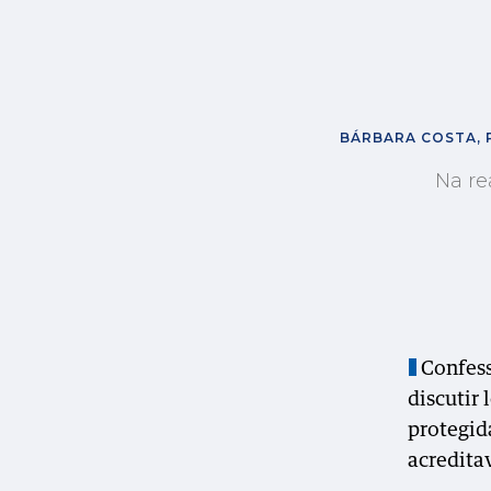
BÁRBARA COSTA, 
Na re
Confess
discutir 
protegid
acredita