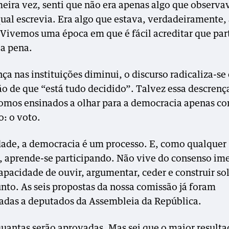
meira vez, senti que não era apenas algo que observa
qual escrevia. Era algo que estava, verdadeiramente,
. Vivemos uma época em que é fácil acreditar que par
 a pena.
ça nas instituições diminui, o discurso radicaliza-se 
ão de que “está tudo decidido”. Talvez essa descrenç
omos ensinados a olhar para a democracia apenas 
: o voto.
dade, a democracia é um processo. E, como qualquer
, aprende-se participando. Não vive do consenso im
apacidade de ouvir, argumentar, ceder e construir so
nto. As seis propostas da nossa comissão já foram
adas a deputados da Assembleia da República.
quantas serão aprovadas. Mas sei que o maior resulta