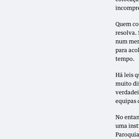
incompr
Quem con
resolva.
num merc
para aco
tempo.
Há leis 
muito di
verdadeir
equipas 
No entan
uma insti
Paroquia