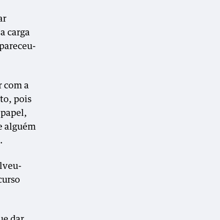
ar
 a carga
 pareceu-
r com a
to, pois
 papel,
ue alguém
.
lveu-
curso
ue dar