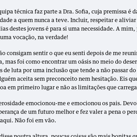
uipa técnica faz parte a Dra. Sofia, cuja premissa é d
ade a quem nunca a teve. Incluir, respeitar e aliviar
lias destes jovens é para si uma necessidade. A mim,
uma vocação, na verdade!
ão consigam sentir o que eu senti depois de me reuni
ia, mas foi como encontrar um oásis no meio do deser
s de luta por uma inclusão que tende a não passar do
alguém aceita sem preconceito nem hesitação. Eis q
soa em primeiro lugar e não as limitações que carrega
erosidade emocionou-me e emocionou os pais. Devo
sperança de um futuro melhor e fez valer a pena o per
 aqui. Não foi em vão.
disse noutra altura, poucas coisas são mais bonitas q