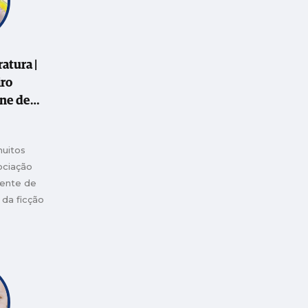
ratura |
iro
ène de
 anos de
a escrita
uitos
e as
ociação
vida…
rente de
 da ficção
iria não
 da Kristin
no…), que
 a todos
ncia-outra:
ulsões dos