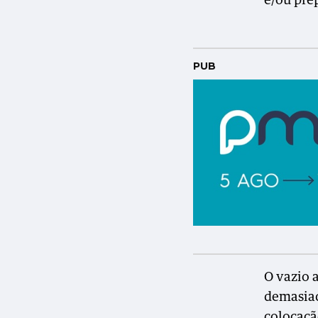
e/ou pre
PUB
O vazio a
demasiad
colocaçã