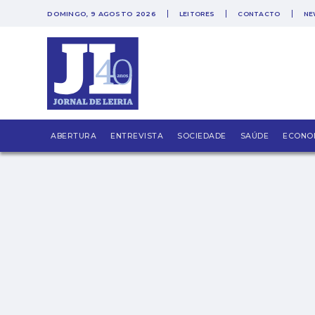
DOMINGO, 9 AGOSTO 2026
LEITORES
CONTACTO
NE
Percursos singulares
ABERTURA
ENTREVISTA
SOCIEDADE
SAÚDE
ECONO