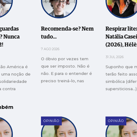
guardas
Recomenda-se? Nem
Respirar lite
s? Nunca
tudo...
Natália Case
2!
(2026), Hél
7 AGO 2026
Beauvoir. Os
31 JUL 2026
O óbvio por vezes tem
Portugal. Ou 
que ser imposto. Não é
tão América é
Suponho que m
austera sobr
não. E para o entender é
e uma noção de
terão feito ass
pulsões da 
preciso treiná-lo, nas
solidariedade
simbólica (dife
várias esferas das nossas
a contra
supersticiosa…)
vidas
ógica de
provocatória Le
o de trabalho
existe com a ira
ambém
zém da Amazon
(passou meio a
nos catapultou
OPINIÃO
OPINIÃO
para uma existê
forjada pelas p