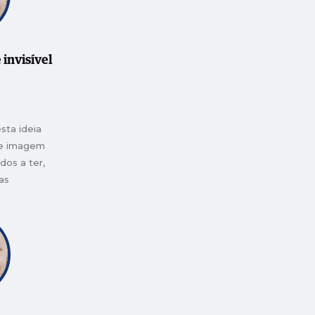
lugar
 paciente-
ruído
da. A minha
 invisível
a palavra e
ta ideia
de imagem
dos a ter,
as
o é caminho