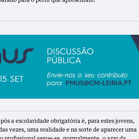
parado para o perfil que apresentam.
pós a escolaridade obrigatória é, para estes jovens,
as vezes, uma realidade e na sorte de aparecer uma
o profissional segue-se, normalmente, o azar da