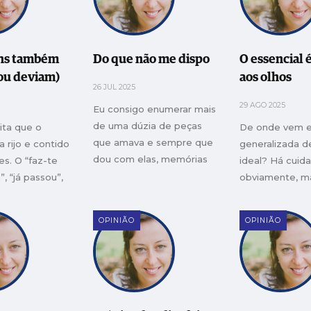
habitantes do 
devastado num
novo e reconst
território de vi
ns também
Do que não me dispo
O essencial é
forja é a arte d
ou deviam)
aos olhos
26 JUL 2025
a investigação.
29 AGO 2025
Eu consigo enumerar mais
de uma dúzia de peças
dita que o
De onde vem es
que amava e sempre que
 rijo e contido
generalizada 
dou com elas, memórias
s. O “faz-te
ideal? Há cuida
boas me invadem
 “já passou”,
obviamente, m
s” ainda se
uniformizar nã
aí
OPINIÃO
OPINIÃO