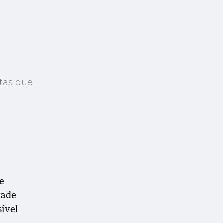
itas que
e
tade
sível