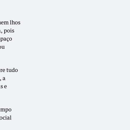
uem lhos
, pois
spaço
ou
pre tudo
, a
s e
tempo
ocial