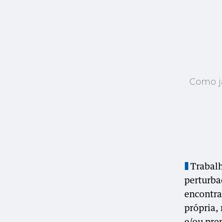
Como já
Trabalh
perturba
encontra
própria,