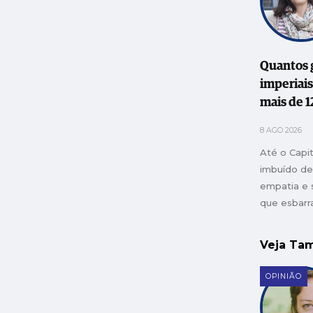
Quantos 
imperiai
mais de 1
8 AGO 2026
Até o Capi
imbuído d
empatia e 
que esbarr
qualquer l
organizaçã
Veja T
num arma
OPINIÃO