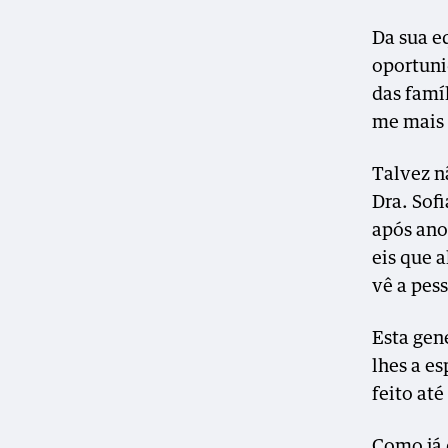
Da sua eq
oportunid
das famí
me mais 
Talvez n
Dra. Sof
após ano
eis que 
vê a pes
Esta gen
lhes a e
feito até
Como já 