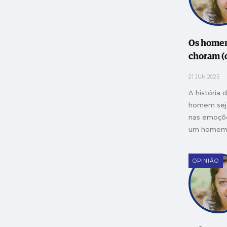
Os home
choram (
21 JUN 2025
A história 
homem seja
nas emoçõe
um homem”,
“não chore
ouvem por 
OPINIÃO