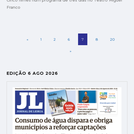
Cinco filmes num programa de três dias no Teatro Miguel
Franco
«
1
2
6
7
8
20
»
EDIÇÃO 6 AGO 2026