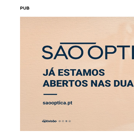
SEXTA-FEIRA, 7 AGOSTO 2026
LEITORES
CONTACTO
PUB
ABERTURA
ENTREVISTA
SOCIEDADE
SAÚDE
ECONO
Tag:
canadá
DESPORTO
DESPORTO