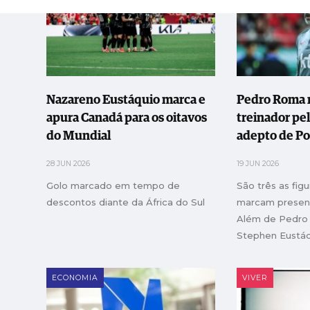
Nazareno Eustáquio marca e
Pedro Roma 
apura Canadá para os oitavos
treinador pel
do Mundial
adepto de Po
28 JUN 2026
19 JUN 2026
Golo marcado em tempo de
São três as figu
descontos diante da África do Sul
marcam presenç
Além de Pedro
Stephen Eustáq
equipa do Canad
fisioterapeuta 
ECONOMIA
VIVER
português