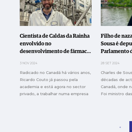
Cientista de Caldas da Rainha
Filho de naz
envolvido no
Sousa é deputado no
desenvolvimento de fármaco
Parlamento 
para fibrose pulmonar
3 NOV 2024
28 SET 2024
Radicado no Canadá há vários anos,
Charles de Sou
Ricardo Couto já passou pela
décadas de acti
academia e está agora no sector
Canadá, onde n
privado, a trabalhar numa empresa
Foi ministro da
de biotecnologia
Trabalho e da C
da província de
2022, deputad
canadiano
«