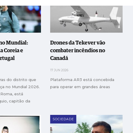
no Mundial:
Drones da Tekever vão
a Coreia e
combater incêndios no
rtugal
Canadá
17 JUN 2026
ras do distrito que
Plataforma AR3 está concebida
a no Mundial 2026.
para operar em grandes áreas
 Roma, está
uio, capitão da
á, e Luís Correia,
do conjunto
SOCIEDADE