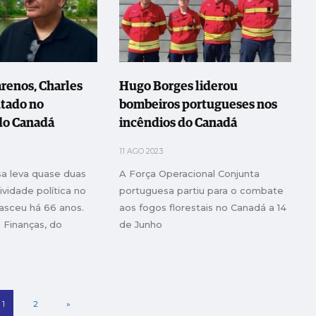
arenos, Charles
Hugo Borges liderou
bombeiros portugueses nos
do Canadá
incêndios do Canadá
11 AGO 2023
sa leva quase duas
A Força Operacional Conjunta
vidade política no
portuguesa partiu para o combate
asceu há 66 anos.
aos fogos florestais no Canadá a 14
s Finanças, do
de Junho
idadania e Imigração
 Ontário e é, desde
o no parlamento
1
2
»