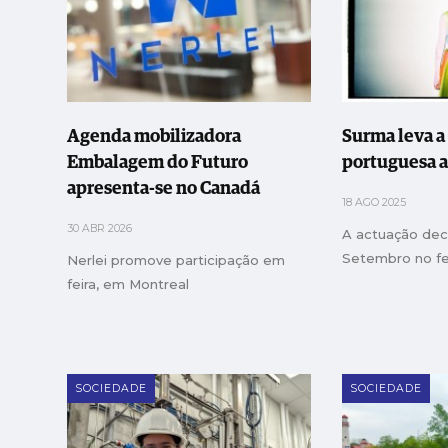
Agenda mobilizadora
Surma leva a
Embalagem do Futuro
portuguesa 
apresenta-se no Canadá
18 AGO 2025
30 ABR 2026
A actuação dec
Setembro no fe
Nerlei promove participação em
feira, em Montreal
SOCIEDADE
SOCIEDADE