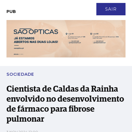
CONTACTO
NEWSLETTER
ASSINATURA
LOGIN
SAIR
PUB
Cientista de Caldas da Rainha envolvido no desenvolvimento
de fármaco para fibrose pulmonar
SOCIEDADE
Cientista de Caldas da Rainha
envolvido no desenvolvimento
de fármaco para fibrose
pulmonar