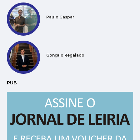
Paulo Gaspar
Gonçalo Regalado
PUB