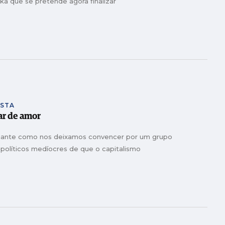
a que se pretende agora finalizar
ISTA
lar de amor
nante como nos deixamos convencer por um grupo
e políticos medíocres de que o capitalismo