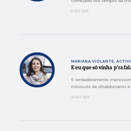
começado nos tempos da troik
5 DEZ 2025
MARIANA VIOLANTE, ACTIV
E eu que só vinha p’ra fa
É verdadeiramente impressio
minúsculo de ultrabilionários 
31 OUT 2025