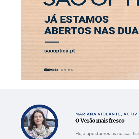
SÁBADO, 8 AGOSTO 2026
LEITORES
CONTACTO
NEW
PUB
Casal transforma terreno queimad
MAIS VISTAS
Faleceu António Vieira Rodrigues
MAIS VISTAS
Em Angola há 17 anos, Ana Santos 
MAIS VISTAS
Frumolde Tooling declarada insol
MAIS VISTAS
ABERTURA
ENTREVISTA
SOCIEDADE
SAÚDE
ECONO
CeX abre no LeiriaShopping com t
MAIS VISTAS
Junta de Pombal chama jovens ao
MAIS VISTAS
MARIANA VIOLANTE, ACTIV
O Verão mais fresco
Hoje apostamos as nossas fic