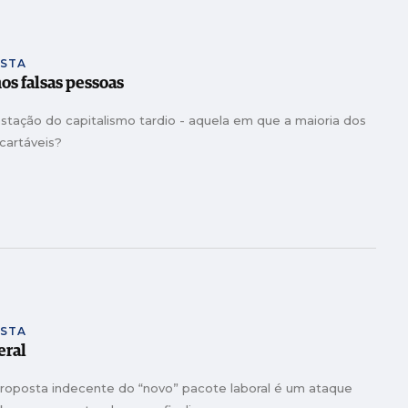
ISTA
os falsas pessoas
estação do capitalismo tardio - aquela em que a maioria dos
cartáveis?
ISTA
eral
proposta indecente do “novo” pacote laboral é um ataque