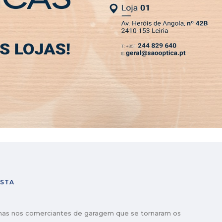
SLETTER
o em refúgio para cerca de 150 animais
, fundador da Construtora do Lena
é directora financeira de empresa de tecnologia
vente pelo Tribunal de Alcobaça
MIA
DESPORTO
VIVER
OPINIÃO
CLASSIFICADOS
PODCASTS
ecnologia em segunda mão e 5 anos de garantia
 combate às invasoras no Cotrofe
ISTA
has nos comerciantes de garagem que se tornaram os