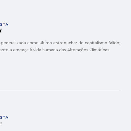
ISTA
r
a generalizada como último estrebuchar do capitalismo falido;
erante a ameaça à vida humana das Alterações Climáticas.
ISTA
!