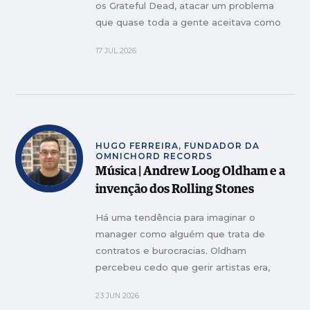
os Grateful Dead, atacar um problema
que quase toda a gente aceitava como
inevitável: porque é que um concerto de
17 JUL 2026
rock tinha de soar tão mal?
HUGO FERREIRA, FUNDADOR DA
OMNICHORD RECORDS
Música | Andrew Loog Oldham e a
invenção dos Rolling Stones
Há uma tendência para imaginar o
manager como alguém que trata de
contratos e burocracias. Oldham
percebeu cedo que gerir artistas era,
muitas vezes, um exercício de imaginação
23 JUN 2026
e antecipação