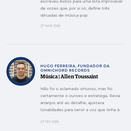
escreveu êxitos para uma lista improvável
de vozes que, por si só, define três
décadas de música pop
27 MAR 2026
HUGO FERREIRA, FUNDADOR DA
OMNICHORD RECORDS
Música | Allen Toussaint
Não foi o aclamado virtuoso, mas foi
certamente o ourives e estratega. Revia
arranjos até ao detalhe, ajustava
tonalidades para servir a voz que tinha à
frente e pensava cada música como parte
27 FEV 2026
de um desenho maior. Essa disciplina
tornou-o uma referência e inspiração para