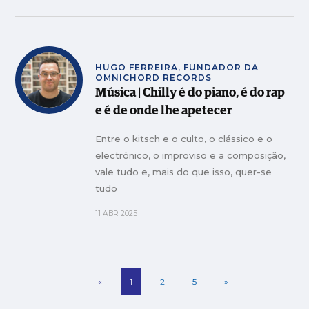
HUGO FERREIRA, FUNDADOR DA
OMNICHORD RECORDS
Música | Chilly é do piano, é do rap
e é de onde lhe apetecer
Entre o kitsch e o culto, o clássico e o
electrónico, o improviso e a composição,
vale tudo e, mais do que isso, quer-se
tudo
11 ABR 2025
«
1
2
5
»