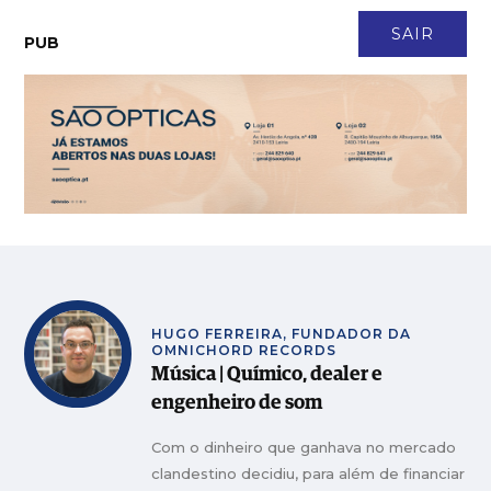
CONTACTO
NEWSLETTER
ASSINATURA
LOGIN
SAIR
PUB
Casal transforma terreno queimado em refúgio para cerca de 150
MAIS
VISTAS
animais
Faleceu António Vieira Rodrigues, fundador da Construtora do
MAIS
VISTAS
Lena
Em Angola há 17 anos, Ana Santos é directora financeira de empresa
MAIS
VISTAS
de tecnologia
Frumolde Tooling declarada insolvente pelo Tribunal de Alcobaça
MAIS VISTAS
Obra ilegal em Monte Redondo avança em desrespeito a embargo
MAIS VISTAS
CeX abre no LeiriaShopping com tecnologia em segunda mão e 5
MAIS
VISTAS
anos de garantia
HUGO FERREIRA, FUNDADOR DA
OMNICHORD RECORDS
Música | Químico, dealer e
engenheiro de som
Com o dinheiro que ganhava no mercado
clandestino decidiu, para além de financiar