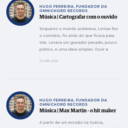
HUGO FERREIRA, FUNDADOR DA
OMNICHORD RECORDS
Música | Cartografar com o ouvido
Enquanto o mundo acelerava, Lomax fez
o contrário, foi atrás do que ficava para
trás. Levava um gravador pesado, pouco
prático, e uma ideia simples. Ouvir e
registar. Entrou em casas e prisões,
25 ABR 2026
atravessou estradas e campos, foi
parando onde o deixavam
HUGO FERREIRA, FUNDADOR DA
OMNICHORD RECORDS
Música | Max Martin - o hit maker
A partir de um estúdio na Suécia,