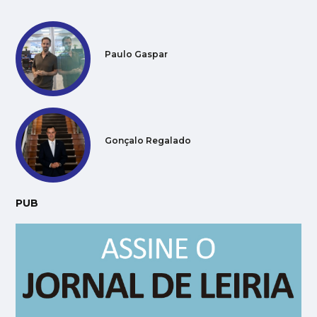
Paulo Gaspar
Gonçalo Regalado
PUB