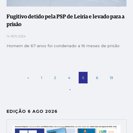
Fugitivo detido pela PSP de Leiria e levado para a
prisão
14 NOV 2024
Homem de 67 anos foi condenado a 16 meses de prisão
«
1
2
4
5
6
13
»
EDIÇÃO 6 AGO 2026