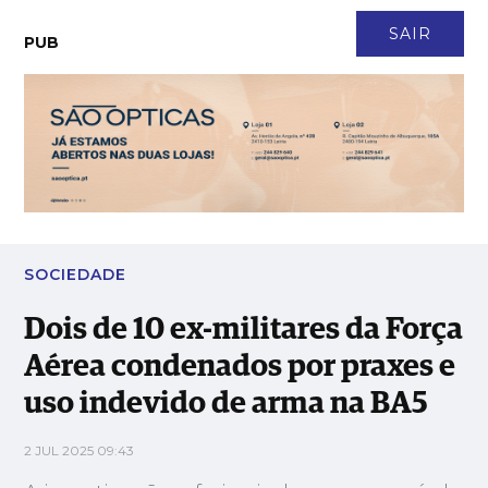
CONTACTO
NEWSLETTER
ASSINATURA
LOGIN
SAIR
PUB
Dois de 10 ex-militares da Força Aérea condenados por praxes
e uso indevido de arma na BA5
SOCIEDADE
Dois de 10 ex-militares da Força
Aérea condenados por praxes e
uso indevido de arma na BA5
2 JUL 2025 09:43