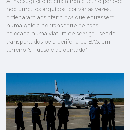
A investigação referia ainda que, no período
nocturno, “os arguidos, por várias vezes,
ordenaram aos ofendidos que entrassem
numa gaiola de transporte de cães,
colocada numa viatura de serviço”, sendo
transportados pela periferia da BA5, em
terreno “sinuoso e acidentado”