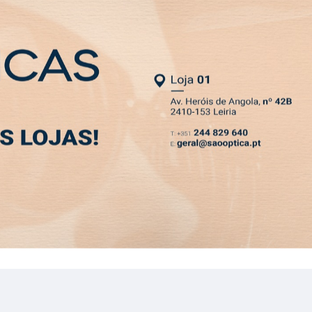
NEWSLETTER
ital de Alcobaça
MIA
DESPORTO
VIVER
OPINIÃO
CLASSIFICADOS
PODCASTS
a de resposta do hospital