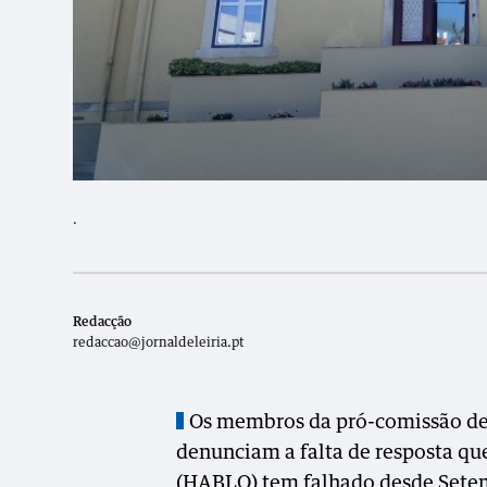
.
Redacção
redaccao@jornaldeleiria.pt
Os membros da pró-comissão de
denunciam a falta de resposta qu
(HABLO) tem falhado desde Setemb