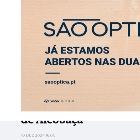
SEXTA-FEIRA, 7 AGOSTO 2026
LEITORES
CONTACTO
PUB
Utentes denunciam falta de resposta do hosp
ABERTURA
ENTREVISTA
SOCIEDADE
SAÚDE
ECONO
SAÚDE
Utentes denunciam falt
de Alcobaça
10 DEZ 2024 16:00