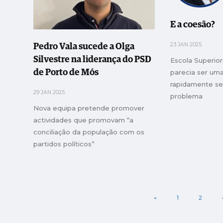
E a coesão?
23 JAN 2025
Pedro Vala sucede a Olga
Silvestre na liderança do PSD
Escola Superio
parecia ser uma
de Porto de Mós
rapidamente se
29 JAN 2025
problema
Nova equipa pretende promover
actividades que promovam “a
conciliação da população com os
partidos políticos”
«
1
2