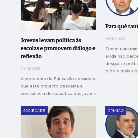
Para quê tan
28 FEV 2025
Jovens levam política às
escolas e promovem diálogo e
Tenho para mim
ainda não perc
reflexão
desgaste políti
9 MAR 2025
tudo e mais alg
desejo de se m
A vereadora da Educação considera
debate político
que este projecto desperta a
consciência democrática dos jovens
SOCIEDADE
OPINIÃO