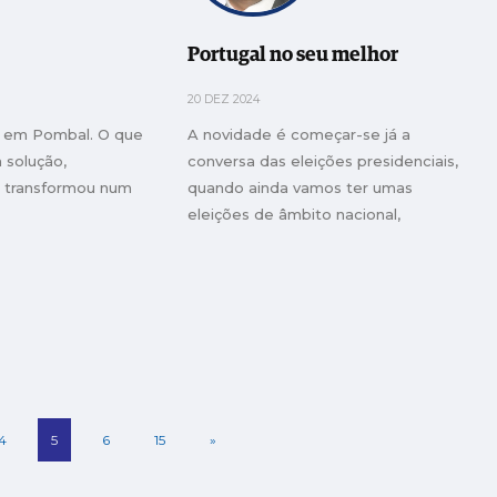
Portugal no seu melhor
20 DEZ 2024
r em Pombal. O que
A novidade é começar-se já a
 solução,
conversa das eleições presidenciais,
 transformou num
quando ainda vamos ter umas
eleições de âmbito nacional,
autárquicas
4
5
6
15
»