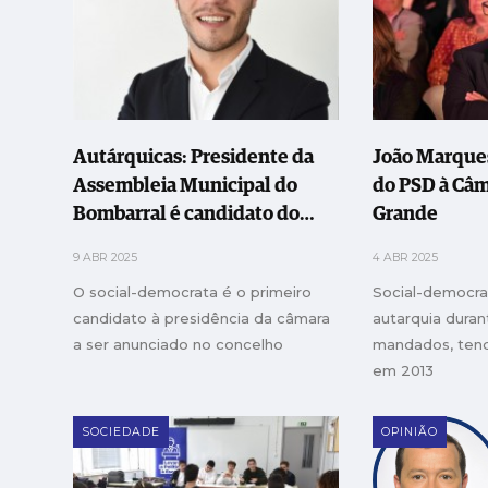
Autárquicas: Presidente da
João Marques
Assembleia Municipal do
do PSD à Câ
Bombarral é candidato do
Grande
PSD à câmara
9 ABR 2025
4 ABR 2025
O social-democrata é o primeiro
Social-democra
candidato à presidência da câmara
autarquia duran
a ser anunciado no concelho
mandados, tend
em 2013
SOCIEDADE
OPINIÃO