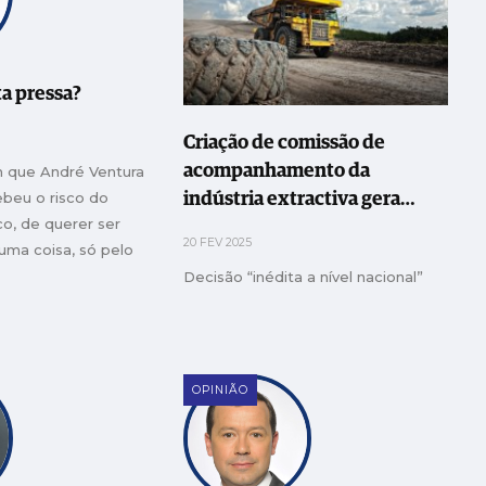
ta pressa?
Criação de comissão de
acompanhamento da
 que André Ventura
ebeu o risco do
indústria extractiva gera
co, de querer ser
discussão na Câmara de
20 FEV 2025
uma coisa, só pelo
Pombal
anter à tona do
Decisão “inédita a nível nacional”
OPINIÃO