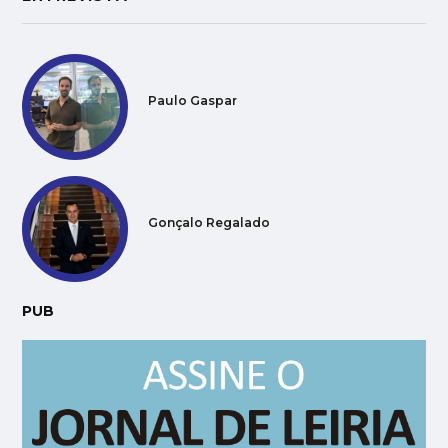
Paulo Gaspar
Gonçalo Regalado
PUB