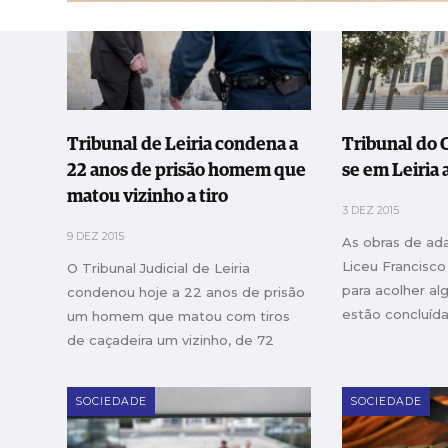
Tribunal de Leiria condena a
Tribunal do 
22 anos de prisão homem que
se em Leiria 
matou vizinho a tiro
3 DEZ 2015
9 DEZ 2015
As obras de ad
Liceu Francisc
O Tribunal Judicial de Leiria
para acolher alg
condenou hoje a 22 anos de prisão
estão concluída
um homem que matou com tiros
de caçadeira um vizinho, de 72
anos, em A-dos-Pretos, Maceira,
concelho de Leiria.
SOCIEDADE
SOCIEDADE