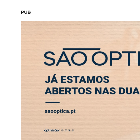
SÁBADO, 8 AGOSTO 2026
LEITORES
CONTACTO
NEW
PUB
ABERTURA
ENTREVISTA
SOCIEDADE
SAÚDE
ECONO
Tag:
tribunal
SOCIEDADE
SOCIEDADE