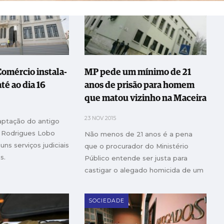
Comércio instala-
MP pede um mínimo de 21
até ao dia 16
anos de prisão para homem
que matou vizinho na Maceira
23 NOV 2015
aptação do antigo
o Rodrigues Lobo
Não menos de 21 anos é a pena
uns serviços judiciais
que o procurador do Ministério
s.
Público entende ser justa para
castigar o alegado homicida de um
vizinho em A-dos-Pretos
SOCIEDADE