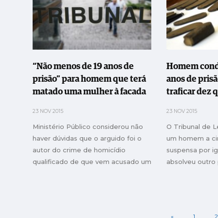
“Não menos de 19 anos de
Homem conde
prisão” para homem que terá
anos de pris
matado uma mulher à facada
traficar dez 
23 NOV 2015
23 NOV 2015
Ministério Público considerou não
O Tribunal de L
haver dúvidas que o arguido foi o
um homem a cin
autor do crime de homicídio
suspensa por ig
qualificado de que vem acusado um
absolveu outro
homem de 41 anos
tráfico de estu
«
1