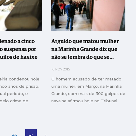
nado a cinco
Arguido que matou mulher
ão suspensa por
na Marinha Grande diz que
quilos de haxixe
não se lembra do que se
passou
16 NOV 2015
eiria condenou hoje
O homem acusado de ter matado
co anos de prisão,
uma mulher, em Março, na Marinha
ual período, e
Grande, com mais de 300 golpes de
 pelo crime de
navalha afirmou hoje no Tribunal
pefaciente.
Judicial de Leiria que não se lembra
do que se passou.
2
46
47
›