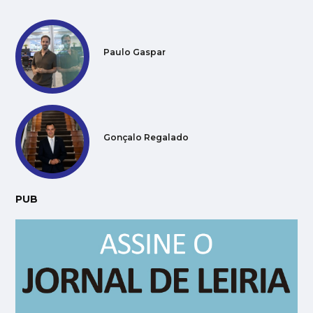
Paulo Gaspar
Gonçalo Regalado
PUB