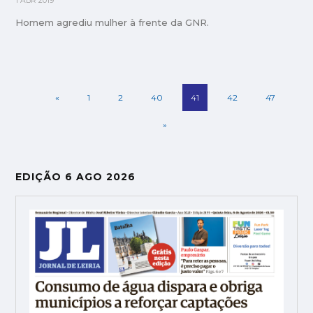
1 ABR 2019
Homem agrediu mulher à frente da GNR.
«
1
2
40
41
42
47
»
EDIÇÃO 6 AGO 2026