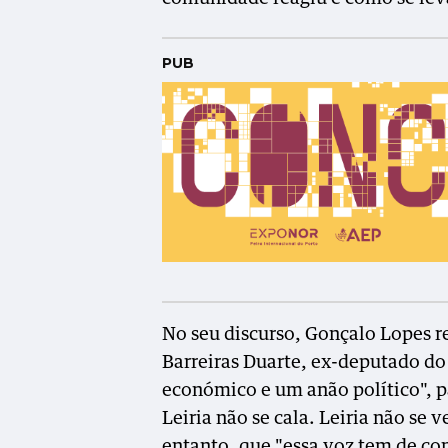
PUB
No seu discurso, Gonçalo Lopes re
Barreiras Duarte, ex-deputado do
económico e um anão político", p
Leiria não se cala. Leiria não se 
entanto, que "essa voz tem de con