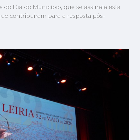
 do Dia do Município, que se assinala esta
ue contribuíram para a resposta pós-