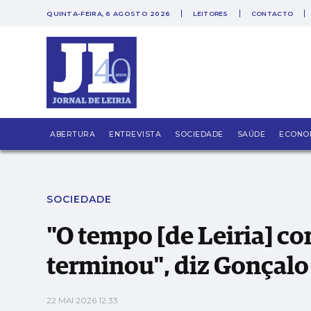
QUINTA-FEIRA, 6 AGOSTO 2026
LEITORES
CONTACTO
PUB
"O tempo [de Leiria] como anão político ter
ABERTURA
ENTREVISTA
SOCIEDADE
SAÚDE
ECONO
SOCIEDADE
"O tempo [de Leiria] co
terminou", diz Gonçal
22 MAI 2026 12:33