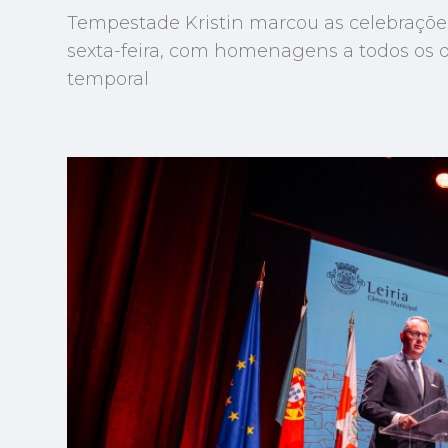
Tempestade Kristin marcou as celebrações
sexta-feira, com homenagens a todos os q
temporal