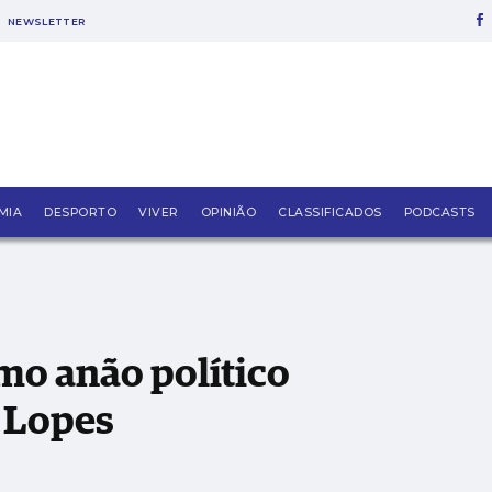
NEWSLETTER
minou", diz Gonçalo Lopes
MIA
DESPORTO
VIVER
OPINIÃO
CLASSIFICADOS
PODCASTS
mo anão político
o Lopes