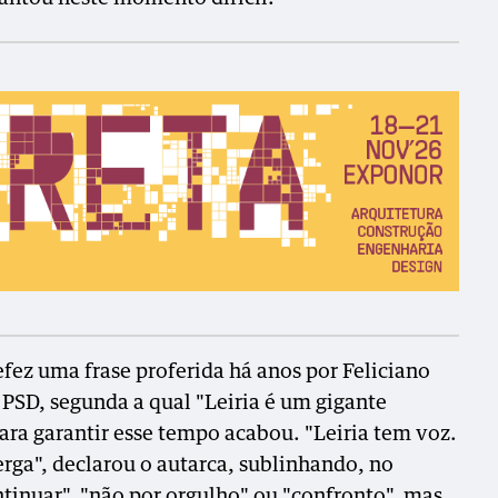
fez uma frase proferida há anos por Feliciano
 PSD, segunda a qual "Leiria é um gigante
ara garantir esse tempo acabou. "Leiria tem voz.
verga", declarou o autarca, sublinhando, no
tinuar", "não por orgulho" ou "confronto", mas