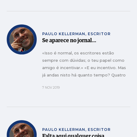
PAULO KELLERMAN, ESCRITOR
Se aparece no jornal…
«Isso é normal, os escritores estão
sempre com dúvidas; o teu papel como
amigo é incentivar.» «E eu incentivo. Mas
já andas nisto há quanto tempo? Quatro
anos ou assim?» «Quase oito», respondo
7 NOV 2019
eu. «Então, começa a reciclar as antigas.»
PAULO KELLERMAN, ESCRITOR
Falta aqui qualquer coisa