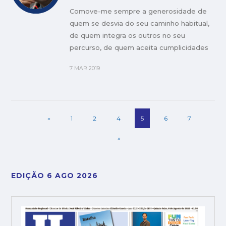
Comove-me sempre a generosidade de
quem se desvia do seu caminho habitual,
de quem integra os outros no seu
percurso, de quem aceita cumplicidades
e partilhas.
7 MAR 2019
«
1
2
4
5
6
7
»
EDIÇÃO 6 AGO 2026