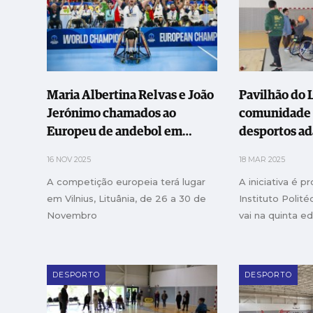
Maria Albertina Relvas e João
Pavilhão do L
Jerónimo chamados ao
comunidade 
Europeu de andebol em
desportos a
cadeira de rodas
16 NOV 2025
18 MAR 2025
A competição europeia terá lugar
A iniciativa é 
em Vilnius, Lituânia, de 26 a 30 de
Instituto Polité
Novembro
vai na quinta e
DESPORTO
DESPORTO