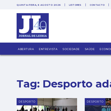
QUINTA-FEIRA, 6 AGOSTO 2026
LEITORES
CONTACTO
PUB
ABERTURA
ENTREVISTA
SOCIEDADE
SAÚDE
ECONO
Tag:
Desporto ad
DESPORTO
DESPORTO