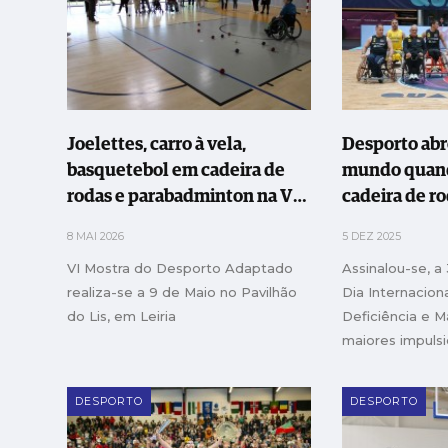
Joelettes, carro à vela,
Desporto abr
basquetebol em cadeira de
mundo quand
rodas e parabadminton na VI
cadeira de r
Mostra do Desporto
8 MAI 2026
5 DEZ 2025
Adaptado
VI Mostra do Desporto Adaptado
Assinalou-se, 
realiza-se a 9 de Maio no Pavilhão
Dia Internacio
do Lis, em Leiria
Deficiência e 
maiores impuls
desporto adapt
Centro, abordou
DESPORTO
DESPORTO