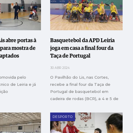
is abre portas à
Basquetebol da APD Leiria
para mostra de
joga em casa a final four da
daptados
Taça de Portugal
30 ABR 2024
promovida pelo
O Pavilhão do Lis, nas Cortes,
cnico de Leiria e já
recebe a final four da Taça de
dição
Portugal de basquetebol em
cadeira de rodas (BCR), a 4 e 5 de
Maio
DESPORTO