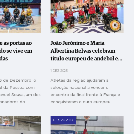
e as portas ao
João Jerónimo e Maria
o se vive em
Albertina Relvas celebram
odas
título europeu de andebol em
cadeira de rodas
1 DEZ 2025
a 3 de Dezembro, o
Atletas da região ajudaram a
nal da Pessoa com
selecção nacional a vencer o
Manuel Sousa, um dos
encontro da final frente à França e
ionadores do
conquistaram o ouro europeu
ado, na região
 os seus benefícios
DESPORTO