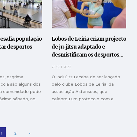
desafia população
Lobos de Leiria criam projecto
ar desportos
de ju-jitsu adaptado e
desmistificam os desportos
de combate
25 SET 2023
tes, esgrima
O IncluJitsu acaba de ser lançado
ccia são alguns dos
pelo clube Lobos de Leiria, da
 a comunidade pode
associação Asteriscos, que
óximo sábado, no
celebrou um protocolo com a
associação Oasis para dar a
conhecer a modalidade à
população com deficiência
1
2
»