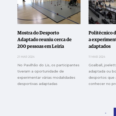
Mostra do Desporto
Politécnico 
Adaptado reuniu cerca de
a experiment
200 pessoas em Leiria
adaptados
21 MAR 2024
11 MAR 2024
No Pavilhão do Lis, os participantes
Goalball, joelet
tiveram a oportunidade de
adaptada ou bo
experimentar várias modalidades
desportos que
desportivas adaptadas
conhecer no pr
Pavilhão do Lis
«