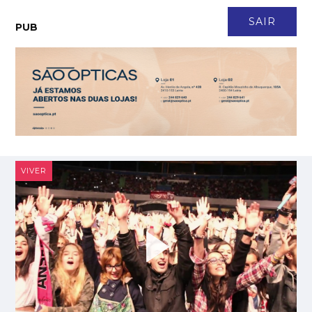
CONTACTO
NEWSLETTER
ASSINATURA
LOGIN
SAIR
PUB
Casal transforma terreno queimado em refúgio para cerca de 150
MAIS
VISTAS
animais
Faleceu António Vieira Rodrigues, fundador da Construtora do
MAIS
VISTAS
Lena
Em Angola há 17 anos, Ana Santos é directora financeira de empresa
MAIS
VISTAS
de tecnologia
Frumolde Tooling declarada insolvente pelo Tribunal de Alcobaça
MAIS VISTAS
CeX abre no LeiriaShopping com tecnologia em segunda mão e 5
MAIS
VISTAS
anos de garantia
VIVER
Obra ilegal em Monte Redondo avança em desrespeito a embargo
MAIS VISTAS