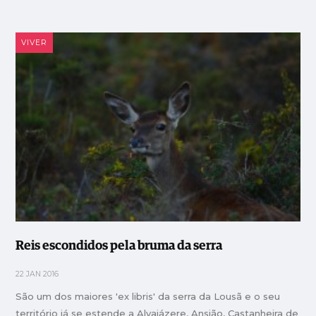
VIVER
Reis escondidos pela bruma da serra
22 JAN 2016
São um dos maiores 'ex libris' da serra da Lousã e o seu
território já se estende a Alvaiázere, Ansião, Castanheira de