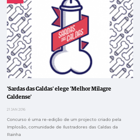
'Sardas das Caldas' elege 'Melhor Milagre
Caldense'
21 JAN 2016
Concurso é uma re-edição de um projecto criado pela
Implosão, comunidade de Ilustradores das Caldas da
Rainha